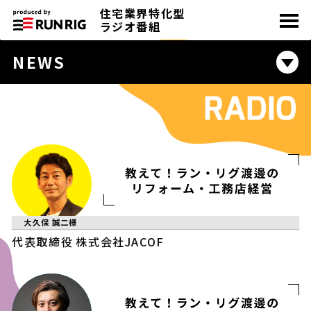
住宅業界特化型
toggle
navigation
ラジオ番組
NEWS
大久保 誠二
様
代表取締役
株式会社JACOF