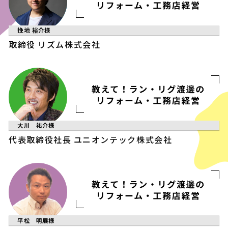
挽地 裕介
様
取締役
リズム株式会社
大川 祐介
様
代表取締役社長
ユニオンテック株式会社
平松 明展
様