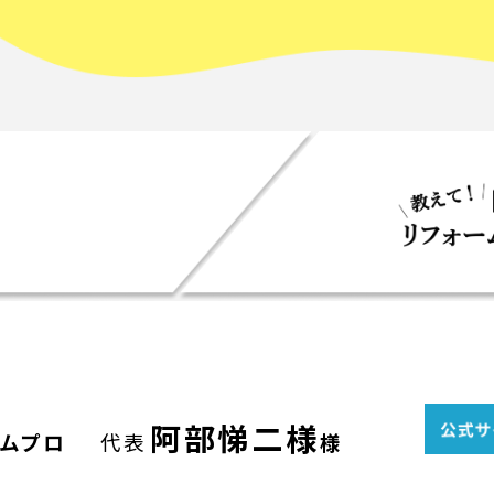
阿部悌二様
ムプロ
代表
様