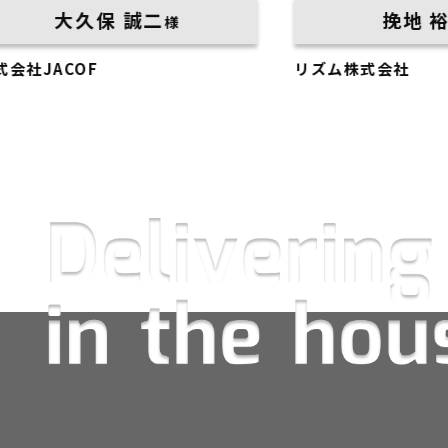
久保 誠二
挽地 裕介
様
様
OF
リズム株式会社