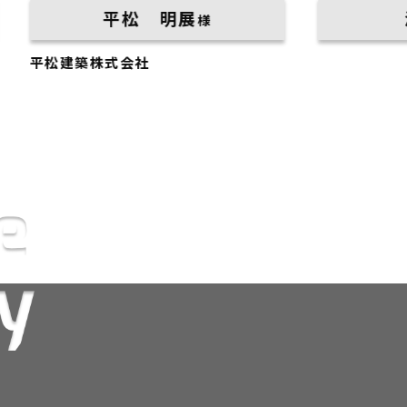
平松 明展
渡邉 昇
様
建築株式会社