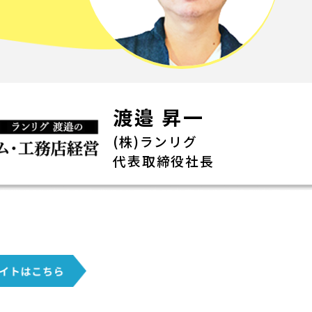
渡邉 昇一
(株)ランリグ
代表取締役社長