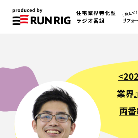
住宅業界特化型
ラジオ番組
<2
業界
両番