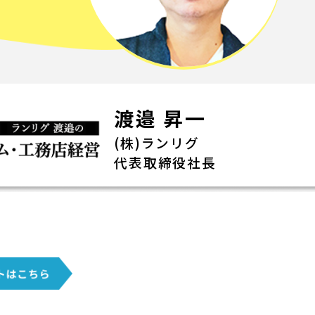
渡邉 昇一
(株)ランリグ
代表取締役社長