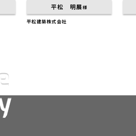
平松 明展
渡邉 昇
様
建築株式会社