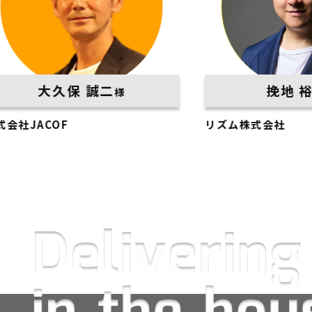
久保 誠二
挽地 裕介
様
様
OF
リズム株式会社