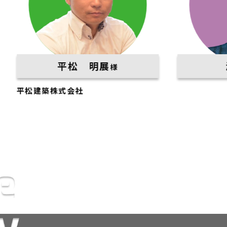
平松 明展
渡邉 昇
様
建築株式会社