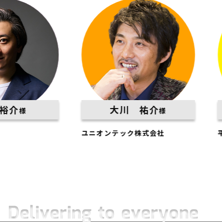
大川 祐介
様
様
ユニオンテック株式会社
平松建