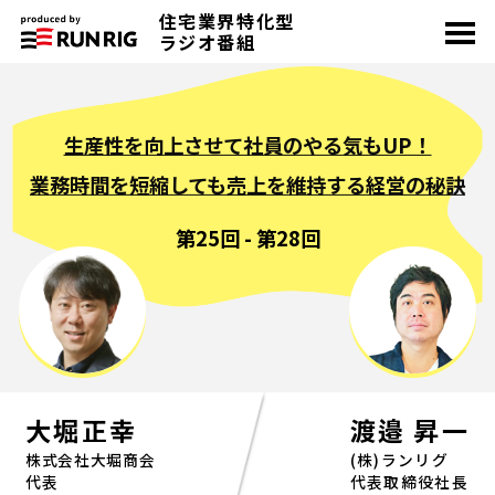
住宅業界特化型
toggle
navigation
ラジオ番組
生産性を向上させて社員のやる気もUP！
業務時間を短縮しても売上を維持する経営の秘訣
第25回 - 第28回
大堀正幸
渡邉 昇一
株式会社大堀商会
(株)ランリグ
代表
代表取締役社長