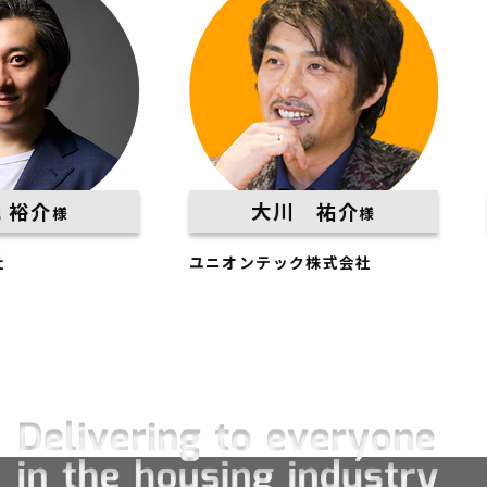
大川 祐介
様
様
ユニオンテック株式会社
平松建