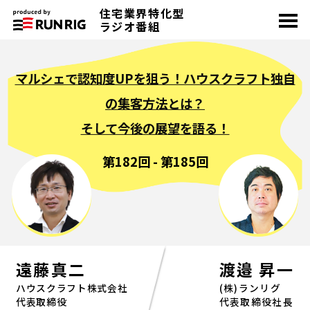
住宅業界特化型
toggle
navigation
ラジオ番組
マルシェで認知度UPを狙う！ハウスクラフト独自
の集客方法とは？
そして今後の展望を語る！
第182回 - 第185回
遠藤真二
渡邉 昇一
ハウスクラフト株式会社
(株)ランリグ
代表取締役
代表取締役社長