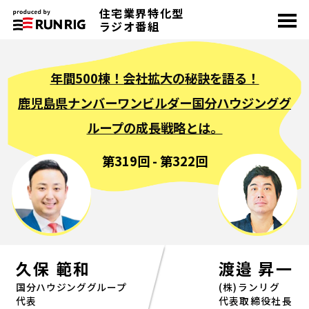
住宅業界特化型
toggle
navigation
ラジオ番組
年間500棟！会社拡大の秘訣を語る！
鹿児島県ナンバーワンビルダー国分ハウジンググ
ループの成長戦略とは。
第319回 - 第322回
久保 範和
渡邉 昇一
国分ハウジンググループ
(株)ランリグ
代表
代表取締役社長