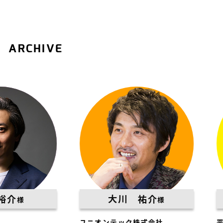
ARCHIVE
大川 祐介
様
様
ユニオンテック株式会社
平松建