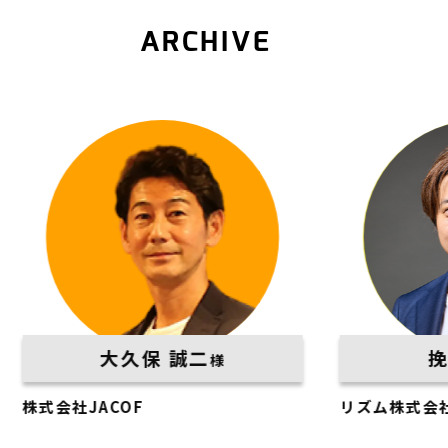
ARCHIVE
久保 誠二
挽地 裕介
様
様
OF
リズム株式会社