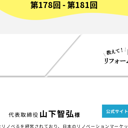
第178回 - 第181回
山下智弘
代表取締役
様
社リノベるを経営されており、日本のリノベーションマーケ