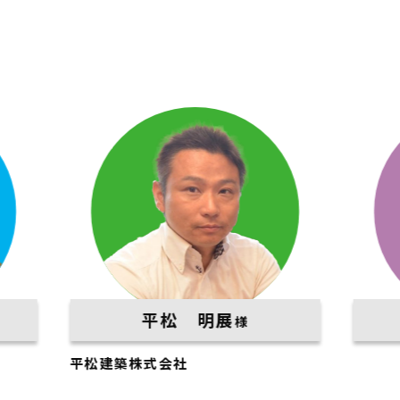
平松 明展
渡邉 昇
様
建築株式会社