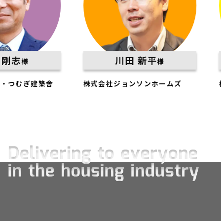
川田 新平
様
様
むぎ建築舎
株式会社ジョンソンホームズ
株式会