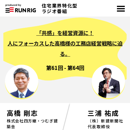
住宅業界特化型
toggle
navigation
ラジオ番組
「共感」を経営資源に！
人にフォーカスした高橋様の工務店経営戦略に迫
る。
第61回 - 第64回
高橋 剛志
三浦 祐成
株式会社四方継・つむぎ建
（株）新建新聞社
築舎
代表取締役