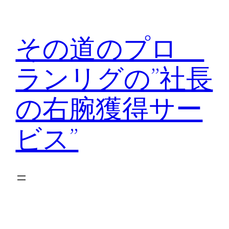
内
容
その道のプロ
を
ス
ランリグの”社長
キ
ッ
の右腕獲得サー
プ
ビス”